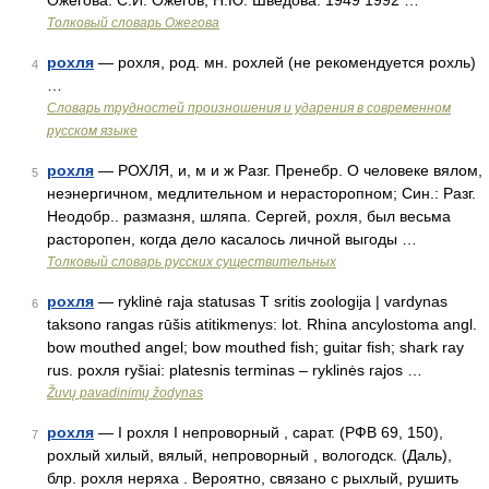
Ожегова. С.И. Ожегов, Н.Ю. Шведова. 1949 1992 …
Толковый словарь Ожегова
рохля
— рохля, род. мн. рохлей (не рекомендуется рохль)
4
…
Словарь трудностей произношения и ударения в современном
русском языке
рохля
— РОХЛЯ, и, м и ж Разг. Пренебр. О человеке вялом,
5
неэнергичном, медлительном и нерасторопном; Син.: Разг.
Неодобр.. размазня, шляпа. Сергей, рохля, был весьма
расторопен, когда дело касалось личной выгоды …
Толковый словарь русских существительных
рохля
— ryklinė raja statusas T sritis zoologija | vardynas
6
taksono rangas rūšis atitikmenys: lot. Rhina ancylostoma angl.
bow mouthed angel; bow mouthed fish; guitar fish; shark ray
rus. рохля ryšiai: platesnis terminas – ryklinės rajos …
Žuvų pavadinimų žodynas
рохля
— I рохля I непроворный , сарат. (РФВ 69, 150),
7
рохлый хилый, вялый, непроворный , вологодск. (Даль),
блр. рохля неряха . Вероятно, связано с рыхлый, рушить