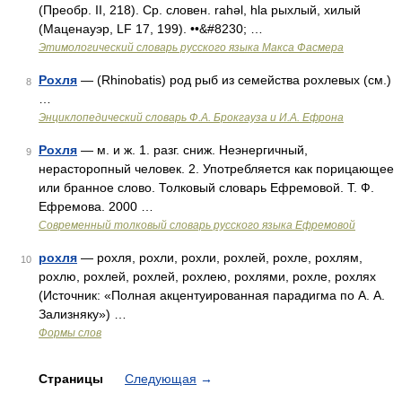
(Преобр. II, 218). Ср. словен. rahǝl, hlа рыхлый, хилый
(Маценауэр, LF 17, 199). ••&#8230; …
Этимологический словарь русского языка Макса Фасмера
Рохля
— (Rhinobatis) род рыб из семейства рохлевых (см.)
8
…
Энциклопедический словарь Ф.А. Брокгауза и И.А. Ефрона
Рохля
— м. и ж. 1. разг. сниж. Неэнергичный,
9
нерасторопный человек. 2. Употребляется как порицающее
или бранное слово. Толковый словарь Ефремовой. Т. Ф.
Ефремова. 2000 …
Современный толковый словарь русского языка Ефремовой
рохля
— рохля, рохли, рохли, рохлей, рохле, рохлям,
10
рохлю, рохлей, рохлей, рохлею, рохлями, рохле, рохлях
(Источник: «Полная акцентуированная парадигма по А. А.
Зализняку») …
Формы слов
Страницы
Следующая
→