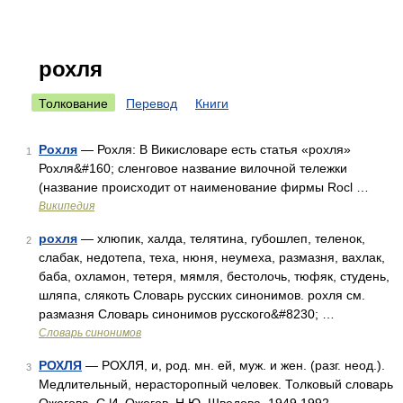
рохля
Толкование
Перевод
Книги
Рохля
— Рохля: В Викисловаре есть статья «рохля»
1
Рохля&#160; сленговое название вилочной тележки
(название происходит от наименование фирмы Rocl …
Википедия
рохля
— хлюпик, халда, телятина, губошлеп, теленок,
2
слабак, недотепа, теха, нюня, неумеха, размазня, вахлак,
баба, охламон, тетеря, мямля, бестолочь, тюфяк, студень,
шляпа, слякоть Словарь русских синонимов. рохля см.
размазня Словарь синонимов русского&#8230; …
Словарь синонимов
РОХЛЯ
— РОХЛЯ, и, род. мн. ей, муж. и жен. (разг. неод.).
3
Медлительный, нерасторопный человек. Толковый словарь